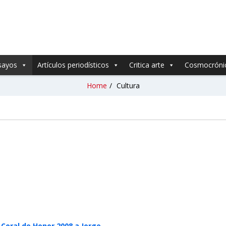
sayos
Artículos periodísticos
Critica arte
Cosmocróni
Home
/
Cultura
Coral de Honor 2008 a Jorge