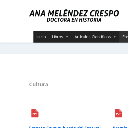
Inicio
Libros
Artículos Científicos
En
Cultura
Ernesto Cavour, jurado del Festival
Premio 