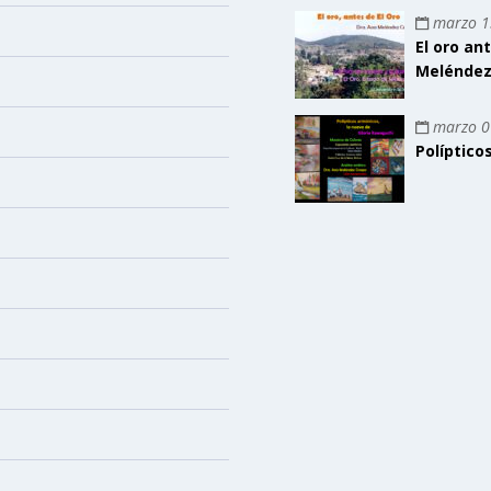
marzo 1
El oro an
Meléndez
marzo 0
Políptico