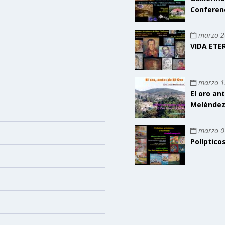
Conferen
marzo 2
VIDA ETE
marzo 1
El oro an
Meléndez
marzo 0
Políptico