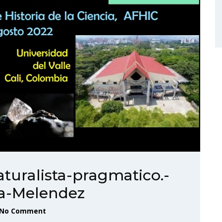
turalista-pragmatico.-
na-Melendez
No Comment