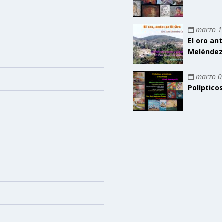
marzo 1
El oro an
Meléndez
marzo 0
Políptico